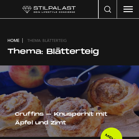
Search
…
HOME
THEMA: BLÄTTERTEIG
Thema:
Blätterteig
Cruffins – Knusperhit mit
Äpfel und Zimt
MEHR