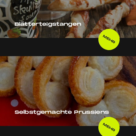
Blätterteigstangen
MEHR
Selbstgemachte Prussiens
MEHR