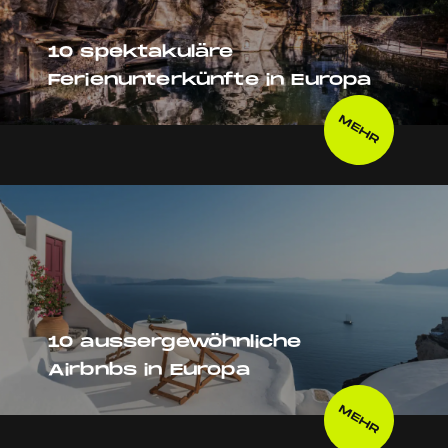
10 spektakuläre
Ferienunterkünfte in Europa
MEHR
10 aussergewöhnliche
Airbnbs in Europa
MEHR