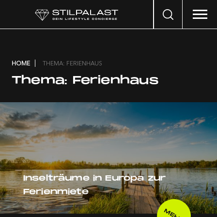
Search
…
HOME
THEMA: FERIENHAUS
Thema:
Ferienhaus
Inselträume in Europa zur
Ferienmiete
MEHR