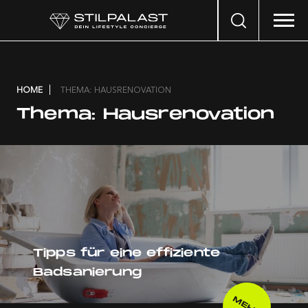
Search
…
HOME
THEMA: HAUSRENOVATION
Thema:
Hausrenovation
Tipps für eine effiziente
Badsanierung
MEHR