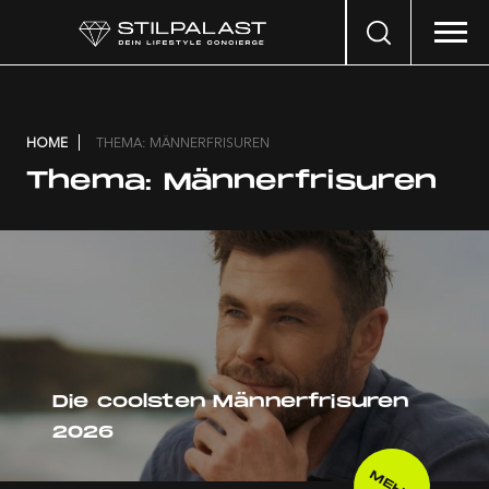
Search
…
HOME
THEMA: MÄNNERFRISUREN
Thema:
Männerfrisuren
Die coolsten Männerfrisuren
2026
MEHR