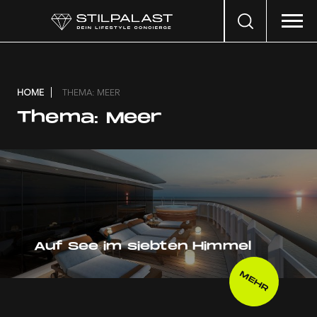
Search
…
HOME
THEMA: MEER
Thema:
Meer
Auf See im siebten Himmel
MEHR