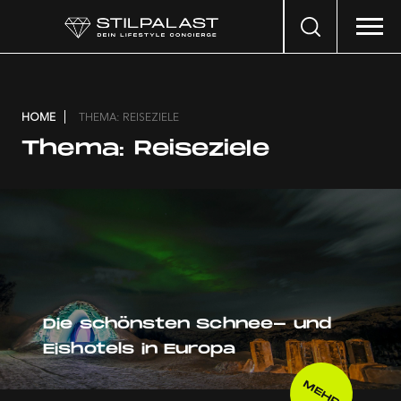
Search
…
HOME
THEMA: REISEZIELE
Thema:
Reiseziele
Die schönsten Schnee- und
Eishotels in Europa
MEHR