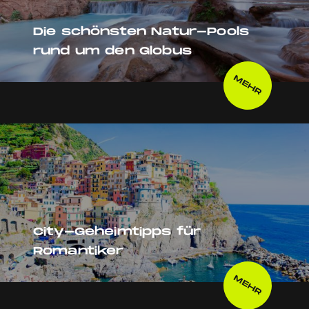
Die schönsten Natur-Pools
rund um den Globus
MEHR
City-Geheimtipps für
Romantiker
MEHR