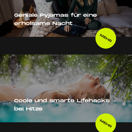
Geniale Pyjamas für eine
erholsame Nacht
MEHR
Coole und smarte Lifehacks
bei Hitze
MEHR