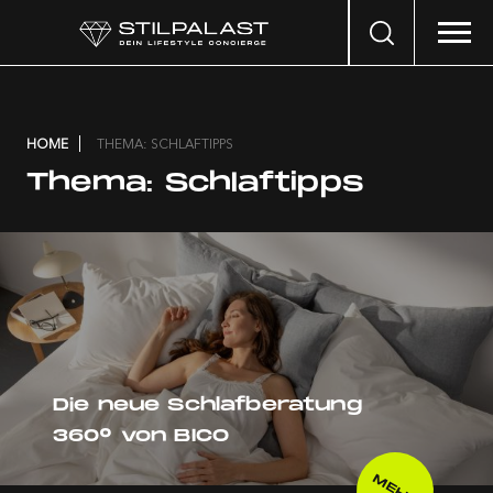
Search
…
HOME
THEMA: SCHLAFTIPPS
Thema:
Schlaftipps
Die neue Schlafberatung
360° von BICO
MEHR