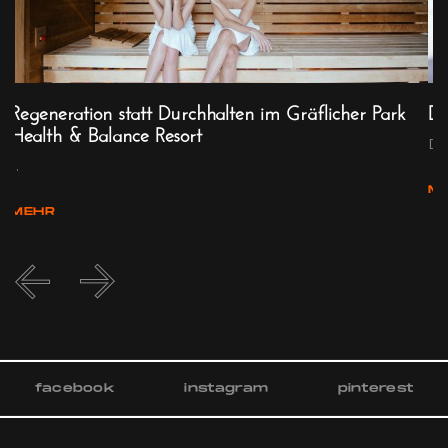
Regeneration statt Durchhalten im Gräflicher Park
Di
Health & Balance Resort
Dig
...
M
MEHR
facebook
instagram
pinterest