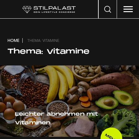
Search
…
HOME
THEMA: VITAMINE
Thema:
Vitamine
Leichter abnehmen mit
Vitaminen
MEHR