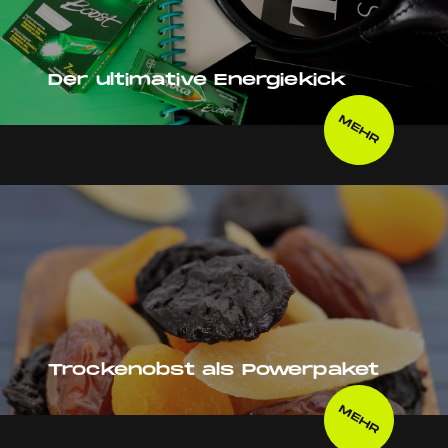
Der ultimative Energiekick
MEHR
Trockenobst als Powerpaket
MEHR