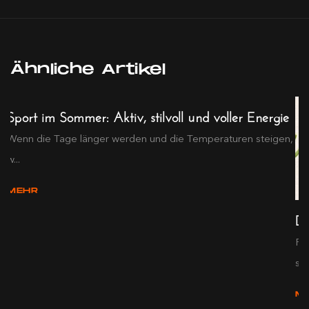
Ähnliche Artikel
Sport im Sommer: Aktiv, stilvoll und voller Energie
Wenn die Tage länger werden und die Temperaturen steigen,
w...
MEHR
De
Pr
s...
M