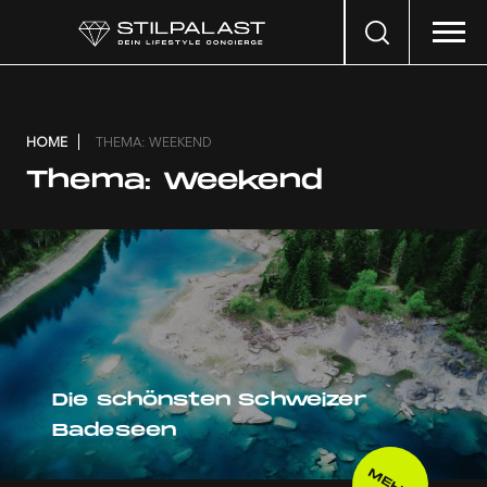
Search
…
HOME
THEMA: WEEKEND
Thema:
Weekend
Die schönsten Schweizer
Badeseen
MEHR