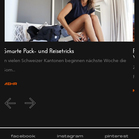
Smarte Pack- und Reisetricks
Re
Ve
In vielen Schweizer Kantonen beginnen nächste Woche die
Zw
Som...
Rei
MEHR
M
facebook
instagram
pinterest