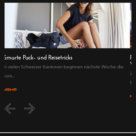
Smarte Pack- und Reisetricks
Re
Ve
In vielen Schweizer Kantonen beginnen nächste Woche die
Zw
Som...
Rei
MEHR
M