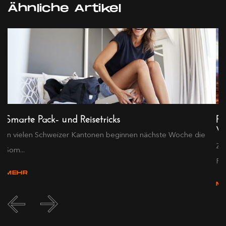
Ähnliche Artikel
Smarte Pack- und Reisetricks
Re
Ve
In vielen Schweizer Kantonen beginnen nächste Woche die
Zw
Som...
Rei
MEHR
M