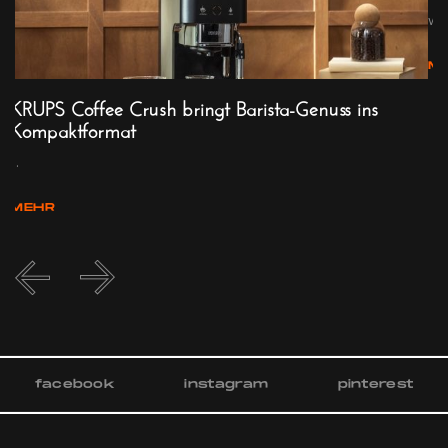
w...
M
KRUPS Coffee Crush bringt Barista-Genuss ins
Kompaktformat
...
MEHR
facebook
instagram
pinterest