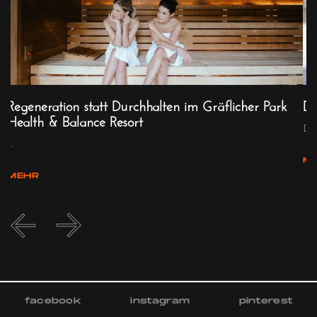
Regeneration statt Durchhalten im Gräflicher Park
Di
Health & Balance Resort
Dig
...
M
MEHR
facebook
instagram
pinterest