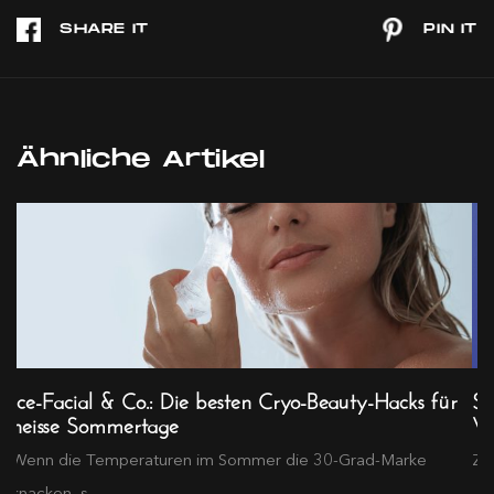
Ähnliche Artikel
Ice-Facial & Co.: Die besten Cryo-Beauty-Hacks für
Sl
heisse Sommertage
Wo
Wenn die Temperaturen im Sommer die 30-Grad-Marke
Zwi
knacken, s...