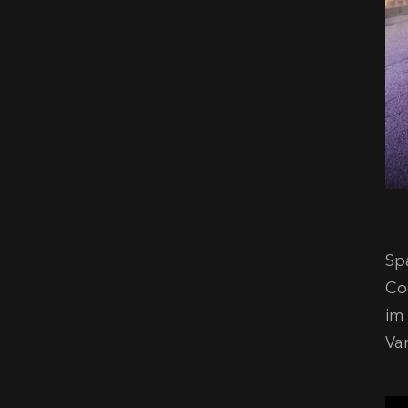
Sp
Co
im
Va