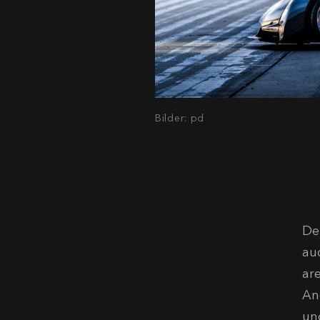
Bilder: pd
De
au
ar
An
un