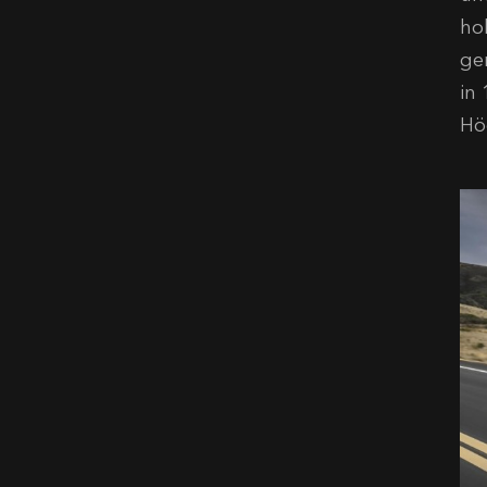
ho
ge
in
Hö