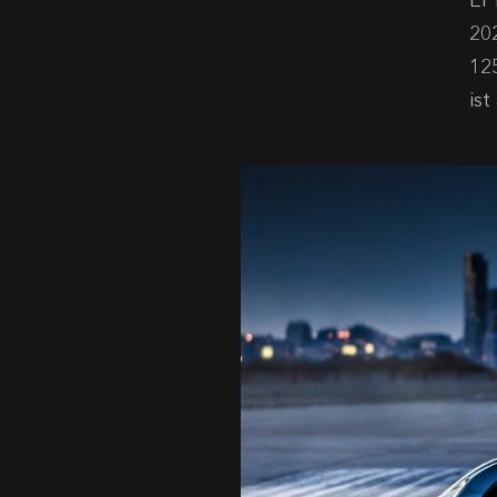
Er
20
12
is