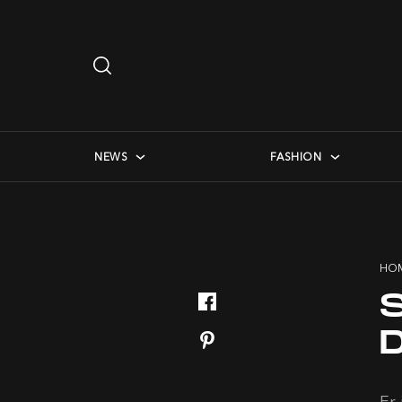
Search
…
checkbox menu
NEWS
FASHION
HO