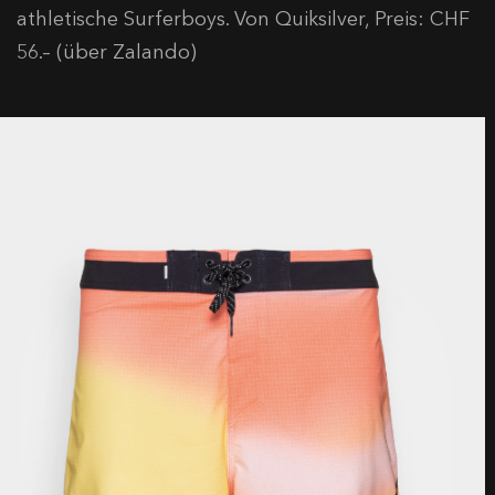
athletische Surferboys. Von Quiksilver, Preis: CHF
56.– (über Zalando)