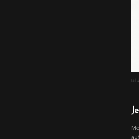
Bil
J
Mö
au