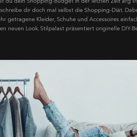
st du dein Shopping-Budget in der letzten Zeit arg s
rschreibe dir doch mal selbst die Shopping-Diät. Dabe
hr getragene Kleider, Schuhe und Accessoires einfac
en neuen Look. Stilpalast präsentiert originelle DIY-Be