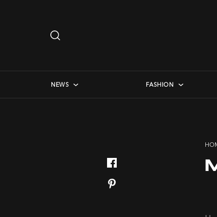
Search
…
checkbox menu
NEWS
FASHION
HO