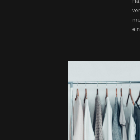
Ha
ve
me
ein