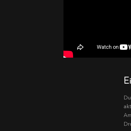
E
Du 
ak
Am
Dr