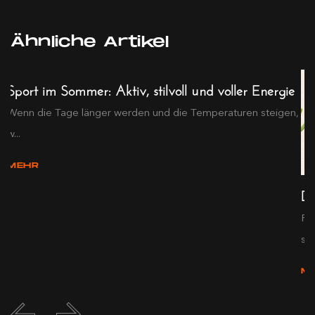
Ähnliche Artikel
Sport im Sommer: Aktiv, stilvoll und voller Energie
Wenn die Tage länger werden und die Temperaturen steigen,
w...
MEHR
De
Pr
s...
M