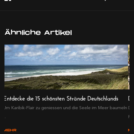
Ähnliche Artikel
Entdecke die 15 schönsten Strände Deutschlands
Dü
Um Karibik-Flair zu geniessen und die Seele im Meer baumeln
Dü
...
Fl..
MEHR
M