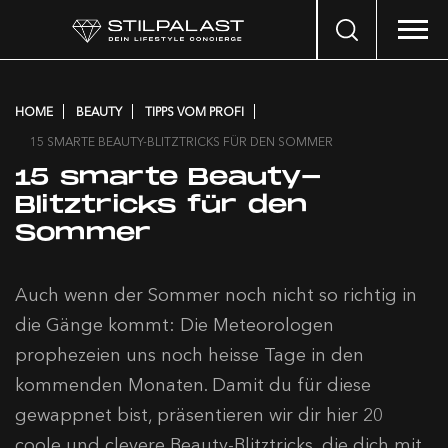
Search
…
HOME
BEAUTY
TIPPS VOM PROFI
15 SMARTE BEAUTY-BLITZTRICKS FÜR DEN SOMMER
15 smarte Beauty-
Blitztricks für den
Sommer
Auch wenn der Sommer noch nicht so richtig in
die Gänge kommt: Die Meteorologen
prophezeien uns noch heisse Tage in den
kommenden Monaten. Damit du für diese
gewappnet bist, präsentieren wir dir hier 20
coole und clevere Beauty-Blitztricks, die dich mit