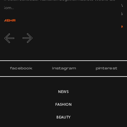
We
Som...
kna
MEHR
M
facebook
instagram
pinterest
NEWS
FASHION
BEAUTY