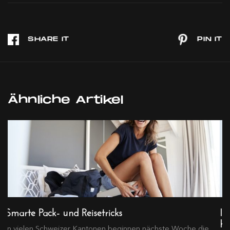
Ähnliche Artikel
Smarte Pack- und Reisetricks
Ic
he
In vielen Schweizer Kantonen beginnen nächste Woche die