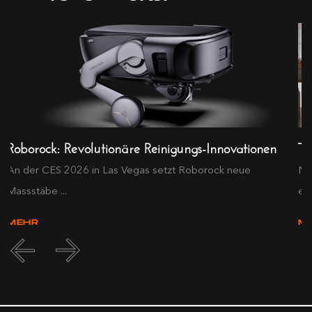
Roborock: Revolutionäre Reinigungs-Innovationen
Tr
d
An der CES 2026 in Las Vegas setzt Roborock neue
Na
Massstäbe ...
ein
MEHR
M