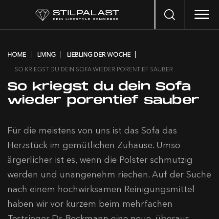
Search
…
HOME
LIVING
LIEBLING DER WOCHE
SO KRIEGST DU DEIN SOFA WIEDER PORENTIEF SAUBER
So kriegst du dein Sofa
wieder porentief sauber
Für die meistens von uns ist das Sofa das
Herzstück im gemütlichen Zuhause. Umso
ärgerlicher ist es, wenn die Polster schmutzig
werden und unangenehm riechen. Auf der Suche
nach einem hochwirksamen Reinigungsmittel
haben wir vor kurzem beim mehrfachen
Testsieger Dr. Beckmann eine neue, überaus