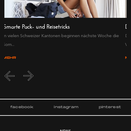
Smarte Pack- und Reisetricks
Di
In vielen Schweizer Kantonen beginnen nächste Woche die
Du
Som...
Ver
MEHR
M
facebook
instagram
pinterest