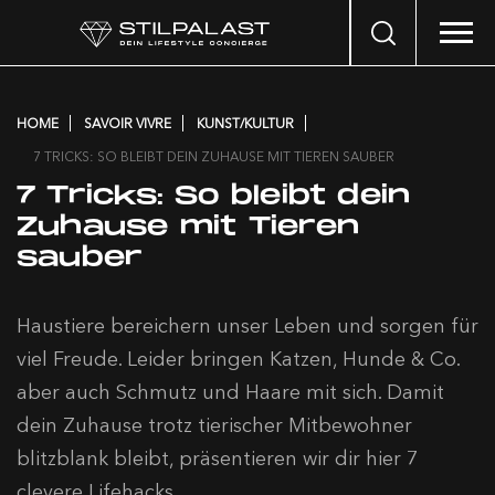
Search
…
HOME
SAVOIR VIVRE
KUNST/KULTUR
7 TRICKS: SO BLEIBT DEIN ZUHAUSE MIT TIEREN SAUBER
7 Tricks: So bleibt dein
Zuhause mit Tieren
sauber
Haustiere bereichern unser Leben und sorgen für
viel Freude. Leider bringen Katzen, Hunde & Co.
aber auch Schmutz und Haare mit sich. Damit
dein Zuhause trotz tierischer Mitbewohner
blitzblank bleibt, präsentieren wir dir hier 7
clevere Lifehacks.