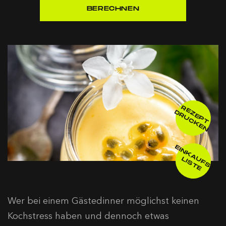
R
E
E
P
T
R
U
C
K
E
Z
D
N
E
IN
K
A
F
S
-
IS
T
U
L
E
Wer bei einem Gästedinner möglichst keinen
Kochstress haben und dennoch etwas