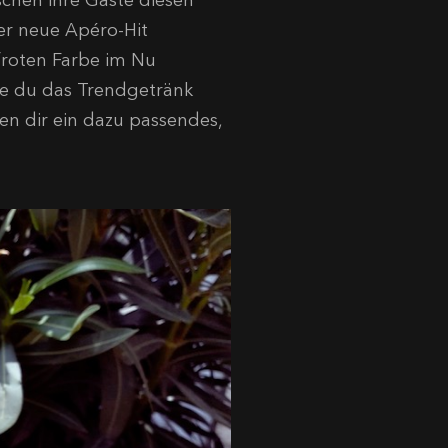
schen ihre Gäste diesen
er neue Apéro-Hit
froten Farbe im Nu
wie du das Trendgetränk
en dir ein dazu passendes,