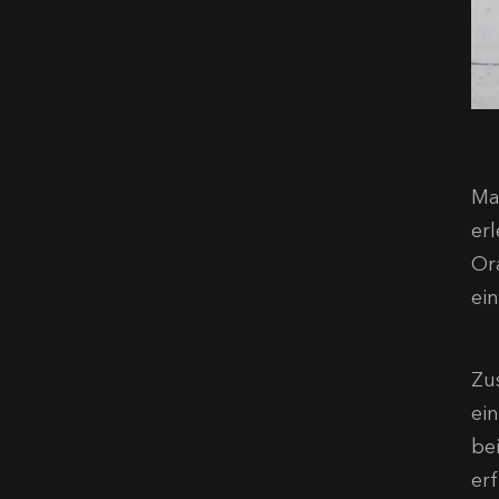
Ma
er
Or
ein
Zu
ei
be
erf