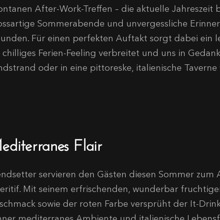
ntanen After-Work-Treffen – die aktuelle Jahreszeit bi
ossartige Sommerabende und unvergessliche Erinner
unden. Für einen perfekten Auftakt sorgt dabei ein le
n chilliges Ferien-Feeling verbreitet und uns in Gedan
dstrand oder in eine pittoreske, italienische Taverne 
editerranes Flair
endsetter servieren den Gästen diesen Sommer zum A
eritif. Mit seinem erfrischenden, wunderbar fruchtige
schmack sowie der roten Farbe versprüht der It-Drink
nner mediterranes Ambiente und italienische Lebens