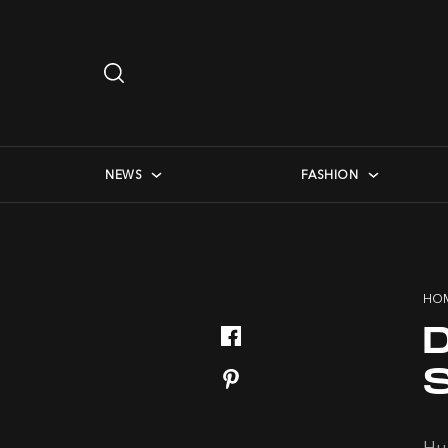
Search
…
checkbox menu
NEWS
FASHION
HO
D