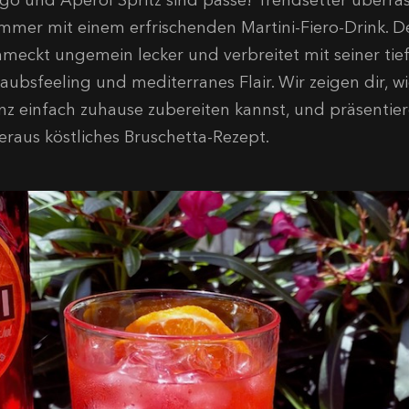
go und Aperol Spritz sind passé! Trendsetter überra
mmer mit einem erfrischenden Martini-Fiero-Drink. D
hmeckt ungemein lecker und verbreitet mit seiner tie
laubsfeeling und mediterranes Flair. Wir zeigen dir, 
nz einfach zuhause zubereiten kannst, und präsentier
eraus köstliches Bruschetta-Rezept.