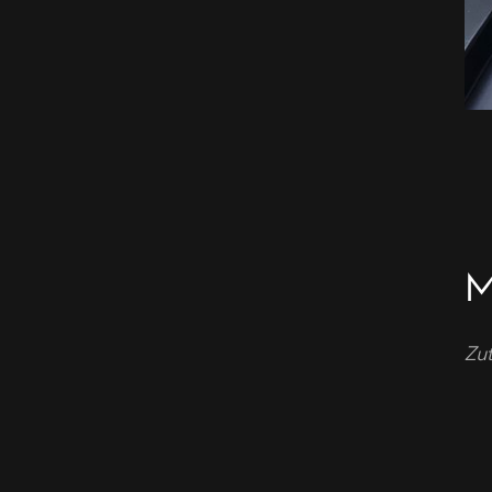
M
Zut