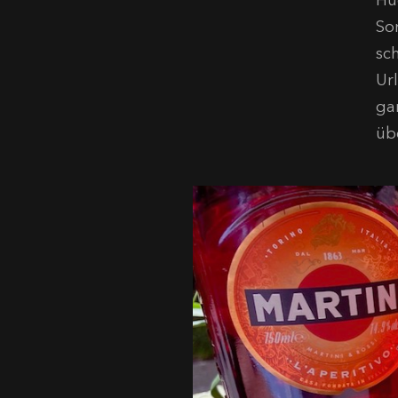
Hu
So
sc
Ur
ga
üb