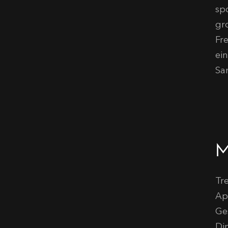
spo
gr
Fre
ei
San
M
Tr
Ap
Ge
Di