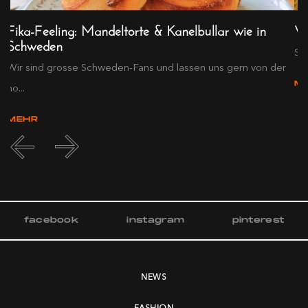
Fika-Feeling: Mandeltorte & Kanelbullar wie in
Vi
Schweden
Süs
Wir sind grosse Schweden-Fans und lassen uns gern von der
M
no...
MEHR
facebook
instagram
pinterest
NEWS
FASHION