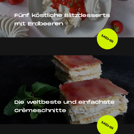
Fünf köstliche Blitzdesserts
mit Erdbeeren
MEHR
Die weltbeste und einfachste
Crèmeschnitte
MEHR