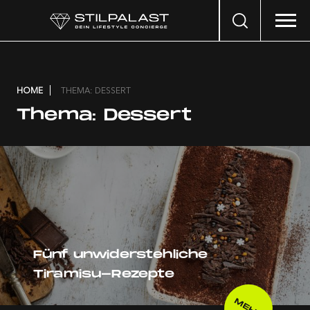
Search
…
HOME
THEMA: DESSERT
Thema:
Dessert
Fünf unwiderstehliche
Tiramisu-Rezepte
MEHR