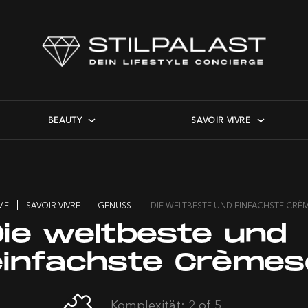
BEAUTY
SAVOIR VIVRE
ME
SAVOIR VIVRE
GENUSS
DIE WELTBESTE UND EINFACHSTE CRÈ
Die weltbeste und
einfachste Crèmes
Komplexität: 2 of 5