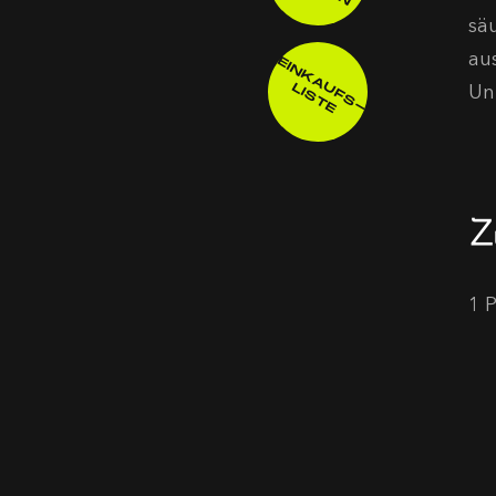
sä
au
E
IN
K
A
F
S
-
IS
T
Un
U
L
E
Z
1 P