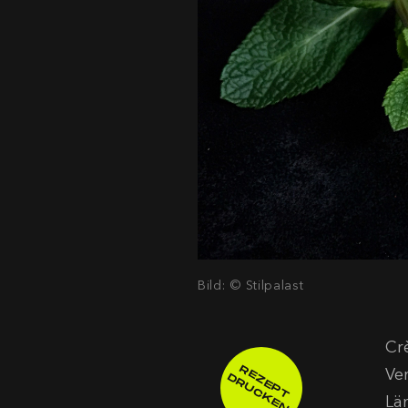
Bild: © Stilpalast
Cr
R
E
E
P
T
R
U
C
K
E
Ve
Z
D
N
Lä