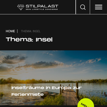
Search
…
HOME
THEMA: INSEL
Thema:
Insel
Inselträume in Europa zur
Ferienmiete
MEHR