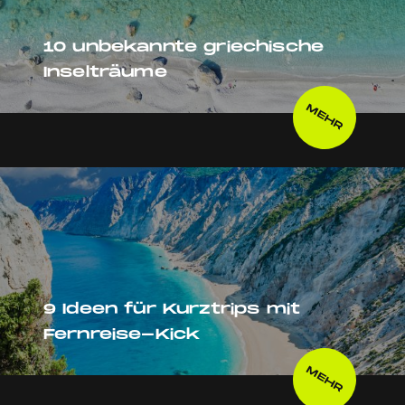
10 unbekannte griechische
Inselträume
MEHR
9 Ideen für Kurztrips mit
Fernreise-Kick
MEHR