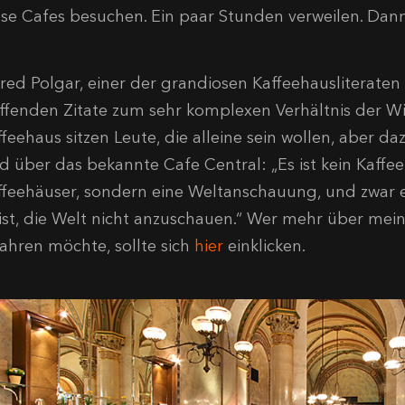
ese Cafes besuchen. Ein paar Stunden verweilen. Dann
fred Polgar, einer der grandiosen Kaffeehausliterate
effenden Zitate zum sehr komplexen Verhältnis der Wi
ffeehaus sitzen Leute, die alleine sein wollen, aber d
d über das bekannte Cafe Central: „Es ist kein Kaffe
ffeehäuser, sondern eine Weltanschauung, und zwar ein
 ist, die Welt nicht anzuschauen.“ Wer mehr über mein
fahren möchte, sollte sich
hier
einklicken.