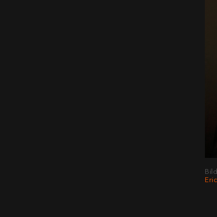
Bil
Eri