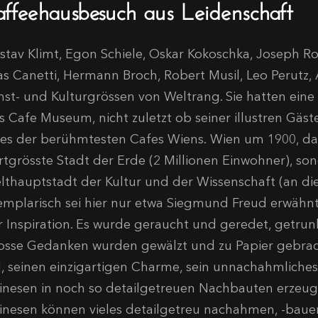
affeehausbesuch aus Leidenschaft
stav Klimt, Egon Schiele, Oskar Kokoschka, Joseph Rot
ias Canetti, Hermann Broch, Robert Musil, Leo Perutz, 
nst- und Kulturgrössen von Weltrang. Sie hatten ein
s Cafe Museum, nicht zuletzt ob seiner illustren Gäste
nes der berühmtesten Cafes Wiens. Wien um 1900, das
ertgrösste Stadt der Erde (2 Millionen Einwohner), so
lthauptstadt der Kultur und der Wissenschaft (an die
emplarisch sei hier nur etwa Siegmund Freud erwähnt)
r Inspiration. Es wurde geraucht und geredet, getru
osse Gedanken wurden gewälzt und zu Papier gebrac
ll, seinen einzigartigen Charme, sein unnachahmliches 
inesen in noch so detailgetreuen Nachbauten erzeug
inesen können vieles detailgetreu nachahmen, -baue