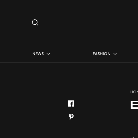
Search
…
checkbox menu
NEWS
FASHION
HO
E