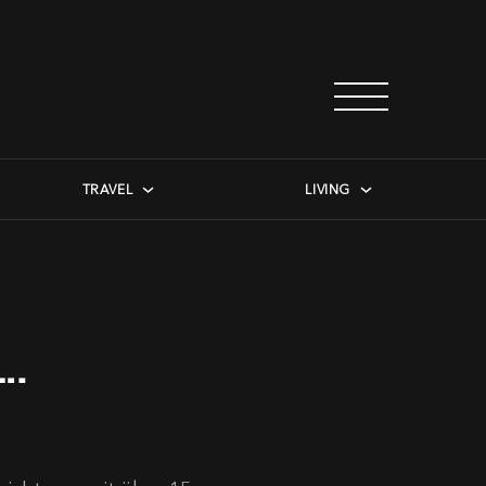
TRAVEL
LIVING
….