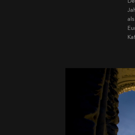
Der
Ja
al
Eu
Ka