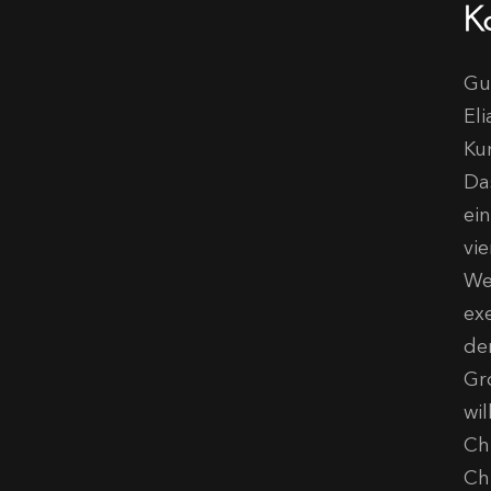
K
Gu
El
Ku
Da
ei
vi
We
ex
de
Gr
wi
Ch
Ch