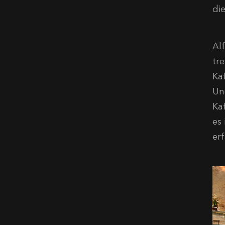
di
Al
tr
Ka
Un
Ka
es
er