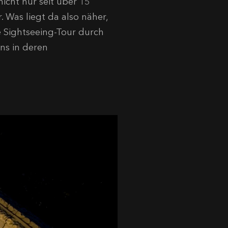
nicht nur seit über 15
. Was liegt da also näher,
he Sightseeing-Tour durch
ns in deren