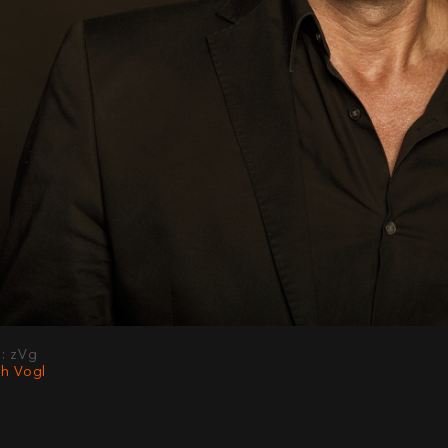
d: zVg
ch Vogl