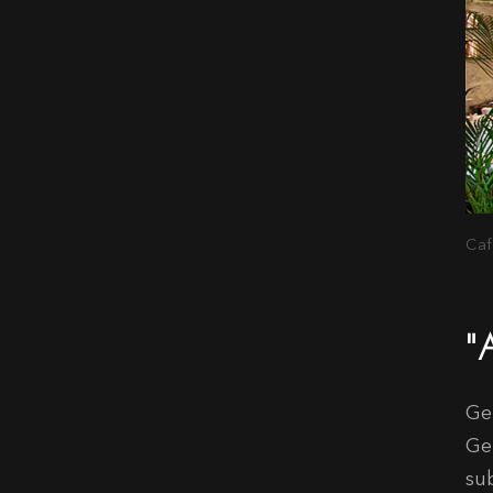
Caf
"
Ge
Ge
su