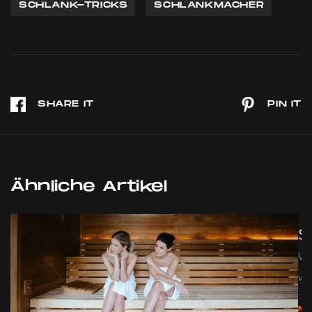
SCHLANK-TRICKS
SCHLANKMACHER
Ähnliche Artikel
Sp
We
w...
M