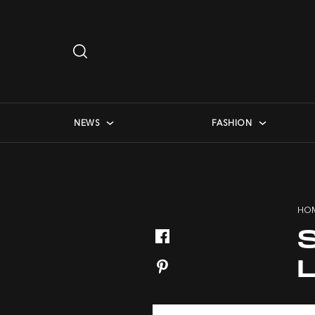
Search
…
checkbox menu
NEWS
FASHION
HO