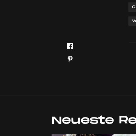
G
W
Neueste R