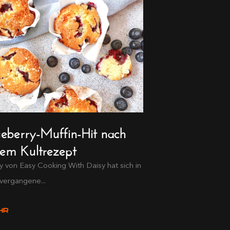
ueberry-Muffin-Hit nach
nem Kultrezept
y von Easy Cooking With Daisy hat sich in
vergangene...
HR