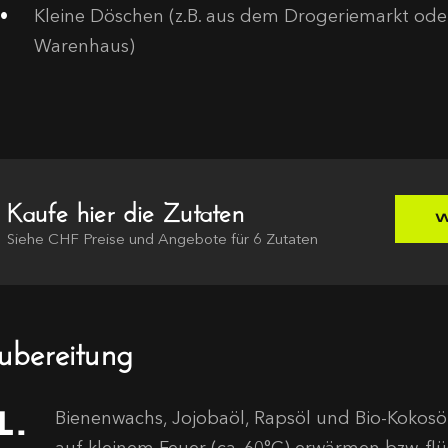
Kleine Döschen (z.B. aus dem Drogeriemarkt ode
Warenhaus)
Kaufe hier die Zutaten
W
Siehe
CHF
Preise und Angebote für
6
Zutaten
ubereitung
Bienenwachs, Jojobaöl, Rapsöl und Bio-Kokosöl
auf kleinem Feuer (ca. 60°C) erwärmen bzw. fl