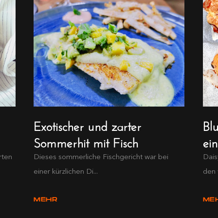
Exotischer und zarter
Bl
Sommerhit mit Fisch
ei
rten
Dieses sommerliche Fischgericht war bei
Dais
einer kürzlichen Di...
den 
MEHR
ME