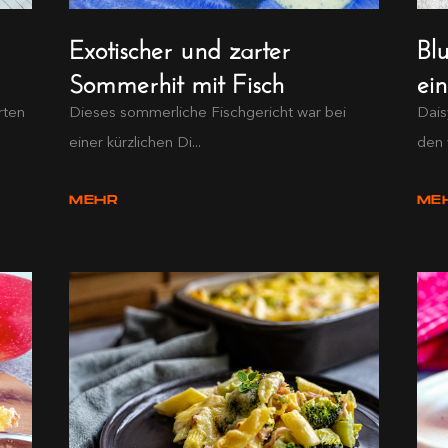
Exotischer und zarter
Bl
Sommerhit mit Fisch
ei
rten
Dieses sommerliche Fischgericht war bei
Dais
einer kürzlichen Di...
den 
MEHR
ME