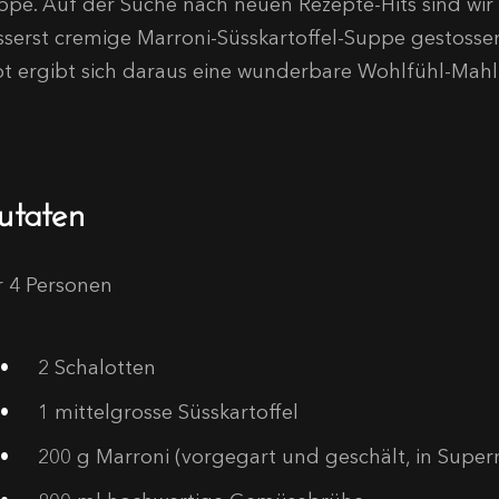
ppe. Auf der Suche nach neuen Rezepte-Hits sind wir 
sserst cremige Marroni-Süsskartoffel-Suppe gestoss
ot ergibt sich daraus eine wunderbare Wohlfühl-Mahlz
utaten
r 4 Personen
2
Schalotten
1
mittelgrosse Süsskartoffel
200
g Marroni (vorgegart und geschält, in Superm