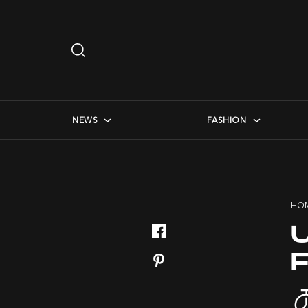
Search
…
checkbox menu
NEWS
FASHION
HO
F