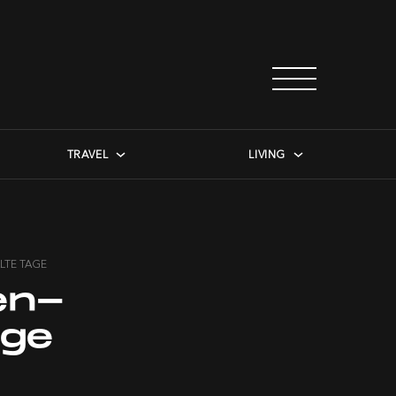
TRAVEL
LIVING
LTE TAGE
en-
age