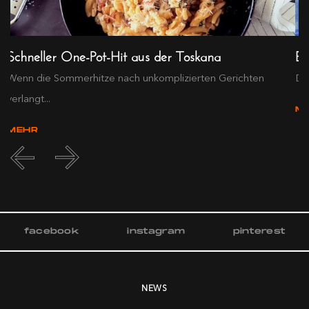
Schneller One-Pot-Hit aus der Toskana
Ex
Wenn die Sommerhitze nach unkomplizierten Gerichten
Die
verlangt...
M
MEHR
facebook
instagram
pinterest
NEWS