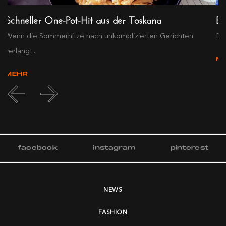
Schneller One-Pot-Hit aus der Toskana
Ex
Wenn die Sommerhitze nach unkomplizierten Gerichten
Die
verlangt...
M
MEHR
facebook
instagram
pinterest
NEWS
FASHION