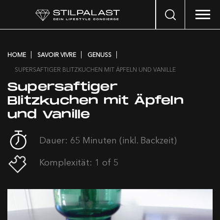
Search
…
HOME
SAVOIR VIVRE
GENUSS
SUPERSAFTIGER BLITZKUCHEN MIT ÄPFELN UND VANILLE
Supersaftiger
Blitzkuchen mit Äpfeln
und Vanille
Dauer: 65 Minuten (inkl. Backzeit)
Komplexität: 1 of 5