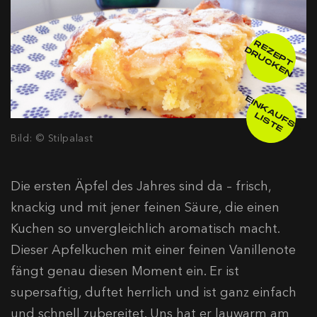
R
E
E
P
T
R
U
C
K
E
Z
D
N
E
IN
K
A
F
S
-
IS
T
U
L
E
Bild: © Stilpalast
Die ersten Äpfel des Jahres sind da – frisch,
knackig und mit jener feinen Säure, die einen
Kuchen so unvergleichlich aromatisch macht.
Dieser Apfelkuchen mit einer feinen Vanillenote
fängt genau diesen Moment ein. Er ist
supersaftig, duftet herrlich und ist ganz einfach
und schnell zubereitet. Uns hat er lauwarm am