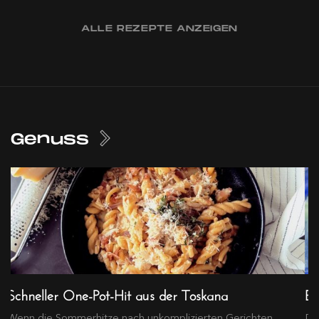
ALLE REZEPTE ANZEIGEN
Genuss
Schneller One-Pot-Hit aus der Toskana
Ex
Wenn die Sommerhitze nach unkomplizierten Gerichten
Die