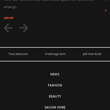
verlangt...
M
MEHR
facebook
instagram
pinterest
NEWS
FASHION
BEAUTY
SAVOIR VIVRE