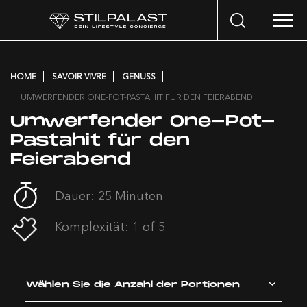
Search
…
HOME
SAVOIR VIVRE
GENUSS
UMWERFENDER ONE-POT-PASTAHIT FÜR DEN FEIERABEND
Umwerfender One-Pot-
Pastahit für den
Feierabend
Dauer: 25 Minuten
Komplexität: 1 of 5
Wählen Sie die Anzahl der Portionen