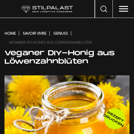
Search
…
HOME
SAVOIR VIVRE
GENUSS
VEGANER DIY-HONIG AUS LÖWENZAHNBLÜTEN
Veganer DIY-Honig aus
Löwenzahnblüten
R
E
E
P
T
R
U
C
K
E
Z
D
N