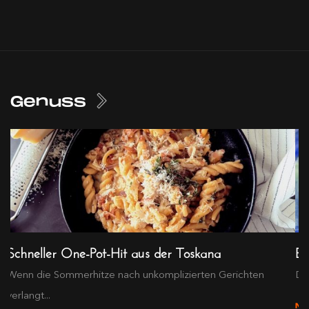
Genuss
Schneller One-Pot-Hit aus der Toskana
Ex
Wenn die Sommerhitze nach unkomplizierten Gerichten
Die
verlangt...
M