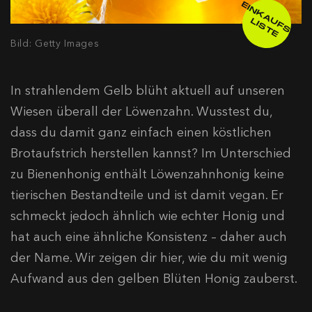
E
IN
K
A
F
S
-
IS
T
U
L
E
Bild: Getty Images
In strahlendem Gelb blüht aktuell auf unseren
Wiesen überall der Löwenzahn. Wusstest du,
dass du damit ganz einfach einen köstlichen
Brotaufstrich herstellen kannst? Im Unterschied
zu Bienenhonig enthält Löwenzahnhonig keine
tierischen Bestandteile und ist damit vegan. Er
schmeckt jedoch ähnlich wie echter Honig und
hat auch eine ähnliche Konsistenz – daher auch
der Name. Wir zeigen dir hier, wie du mit wenig
Aufwand aus den gelben Blüten Honig zauberst.