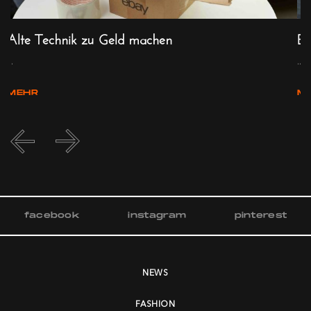
Alte Technik zu Geld machen
Be
...
...
MEHR
M
facebook
instagram
pinterest
NEWS
FASHION