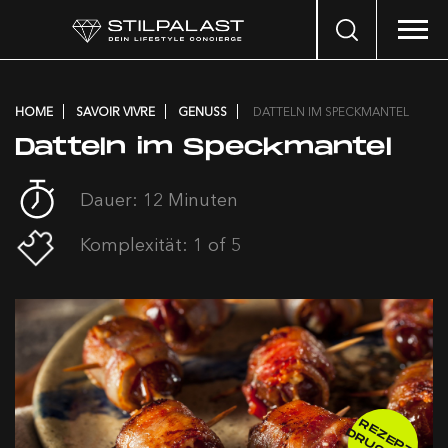
Search
…
HOME
SAVOIR VIVRE
GENUSS
DATTELN IM SPECKMANTEL
Datteln im Speckmantel
Dauer: 12 Minuten
Komplexität: 1 of 5
R
E
E
P
T
R
U
C
K
E