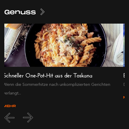
Genuss
Schneller One-Pot-Hit aus der Toskana
Ex
Wenn die Sommerhitze nach unkomplizierten Gerichten
Die
verlangt...
M
MEHR