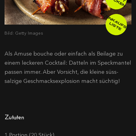
Z
D
N
E
IN
K
A
F
S
-
IS
T
U
L
E
Bild: Getty Images
Als Amuse bouche oder einfach als Beilage zu
einem leckeren Cocktail: Datteln im Speckmantel
passen immer. Aber Vorsicht, die kleine süss-
salzige Geschmacksexplosion macht süchtig!
Zutaten
1 Portion (20 Stück)