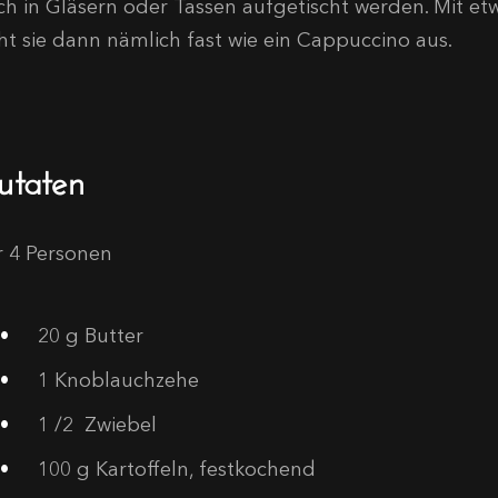
ch in Gläsern oder Tassen aufgetischt werden. Mit e
eht sie dann nämlich fast wie ein Cappuccino aus.
utaten
r 4 Personen
20
g Butter
1
Knoblauchzehe
1
/2 Zwiebel
100
g Kartoffeln, festkochend