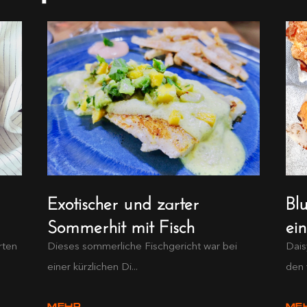
Exotischer und zarter
Bl
Sommerhit mit Fisch
ei
rten
Dieses sommerliche Fischgericht war bei
Dais
einer kürzlichen Di...
den 
MEHR
ME