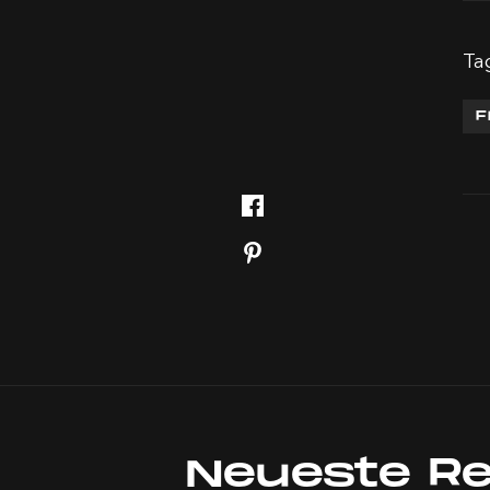
Ta
F
Neueste R