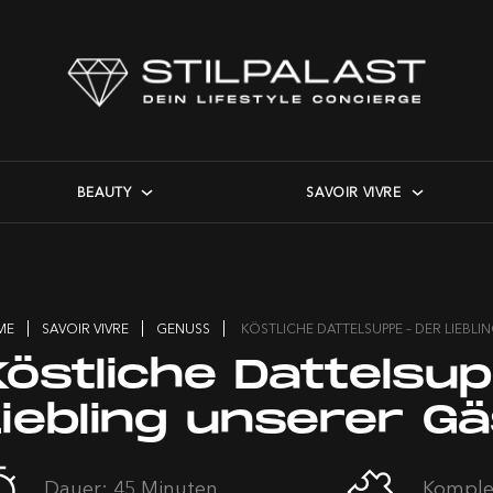
BEAUTY
SAVOIR VIVRE
ME
SAVOIR VIVRE
GENUSS
KÖSTLICHE DATTELSUPPE – DER LIEBL
Köstliche Dattelsu
Liebling unserer G
Dauer: 45 Minuten
Komplex