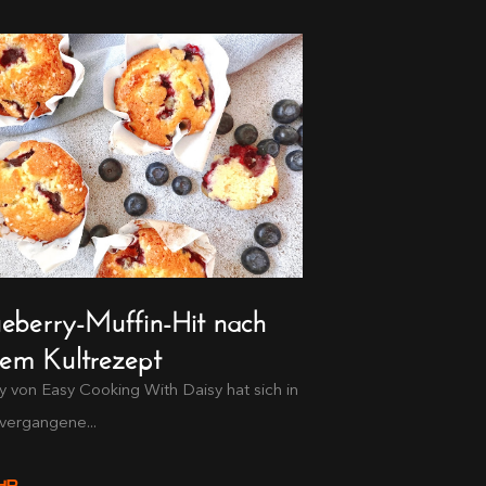
ueberry-Muffin-Hit nach
nem Kultrezept
y von Easy Cooking With Daisy hat sich in
vergangene...
HR