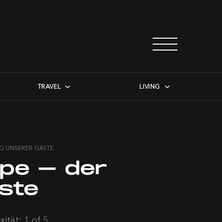
TRAVEL
LIVING
ING UNSERER GÄSTE
ppe – der
äste
ität: 1 of 5