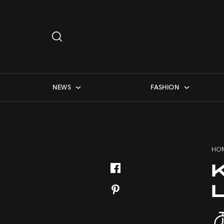
Search
…
checkbox menu
NEWS
FASHION
HO