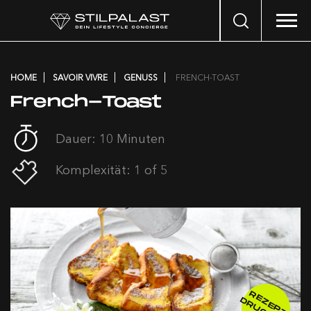
Search
…
HOME
SAVOIR VIVRE
GENUSS
FRENCH-TOAST
French-Toast
Dauer: 10 Minuten
Komplexität: 1 of 5
R
E
E
P
T
R
U
C
K
E