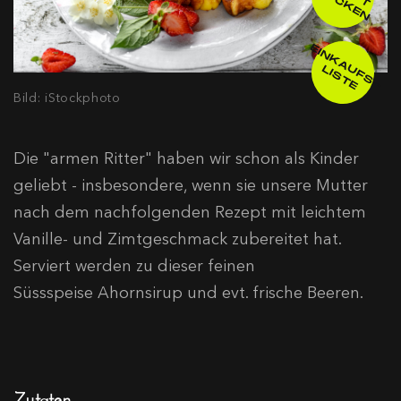
Z
D
N
E
IN
K
A
F
S
-
IS
T
U
L
E
Bild: iStockphoto
Die "armen Ritter" haben wir schon als Kinder
geliebt - insbesondere, wenn sie unsere Mutter
nach dem nachfolgenden Rezept mit leichtem
Vanille- und Zimtgeschmack zubereitet hat.
Serviert werden zu dieser feinen
Süssspeise Ahornsirup und evt. frische Beeren.
Zutaten