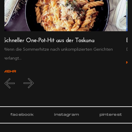
Schneller One-Pot-Hit aus der Toskana
Ex
Wenn die Sommerhitze nach unkomplizierten Gerichten
Die
verlangt...
M
MEHR
facebook
instagram
pinterest