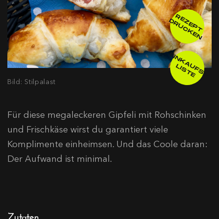
R
E
E
P
T
R
U
C
K
E
Z
D
N
E
IN
K
A
F
S
-
IS
T
U
L
E
Bild: Stilpalast
Für diese megaleckeren Gipfeli mit Rohschinken
und Frischkäse wirst du garantiert viele
Komplimente einheimsen. Und das Coole daran:
Der Aufwand ist minimal.
Zutaten