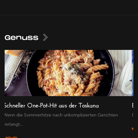
Genuss
Schneller One-Pot-Hit aus der Toskana
Ex
Wenn die Sommerhitze nach unkomplizierten Gerichten
Die
verlangt...
M