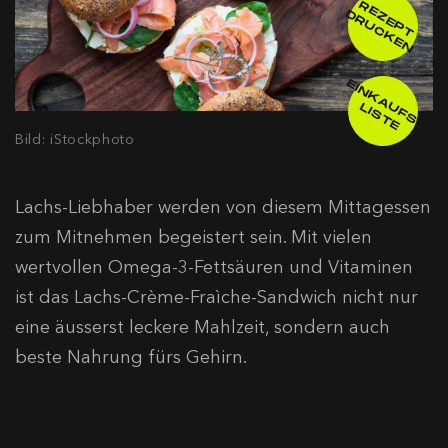
R
E
E
P
T
R
U
C
K
E
Z
D
N
E
IN
K
A
F
S
-
IS
T
U
L
E
Bild: iStockphoto
Lachs-Liebhaber werden von diesem Mittagessen
zum Mitnehmen begeistert sein. Mit vielen
wertvollen Omega-3-Fettsäuren und Vitaminen
ist das Lachs-Crème-Fraìche-Sandwich nicht nur
eine äusserst leckere Mahlzeit, sondern auch
beste Nahrung fürs Gehirn.