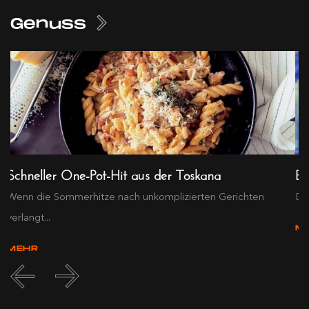
Genuss
Schneller One-Pot-Hit aus der Toskana
Ex
Wenn die Sommerhitze nach unkomplizierten Gerichten
Die
verlangt...
M
MEHR