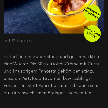
R
E
E
P
T
R
U
C
K
E
Z
D
N
E
IN
K
A
F
S
-
IS
T
U
L
E
Bild: © Stilpalast
Einfach in der Zubereitung und geschmacklich
eine Wucht: Die Süsskartoffel-Crème mit Curry
und knusprigem Pancetta gehört definitiv zu
unseren Partyfood-Favoriten bzw. Lieblings-
Vorspeisen. Statt Pancetta kannst du auch sehr
gut durchwachsenen Bratspeck verwenden.