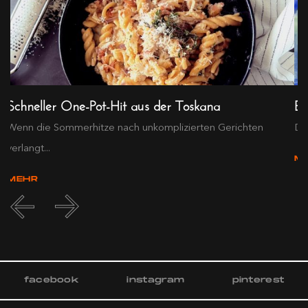
Schneller One-Pot-Hit aus der Toskana
Ex
Wenn die Sommerhitze nach unkomplizierten Gerichten
Die
verlangt...
M
MEHR
facebook
instagram
pinterest