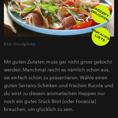
R
E
E
P
T
R
U
C
K
E
Z
D
N
E
IN
K
A
F
S
-
IS
T
U
L
E
Bild: iStockphoto
Mit guten Zutaten muss gar nicht gross gekocht
werden. Manchmal reicht es nämlich schon aus,
sie einfach schön zu präsentieren. Wähle einen
guten Serrano-Schinken und frischen Rucola und
du wirst zu diesem aromatischen Happen nur
noch ein gutes Stück Brot (oder Focaccia)
brauchen, um glücklich zu sein.