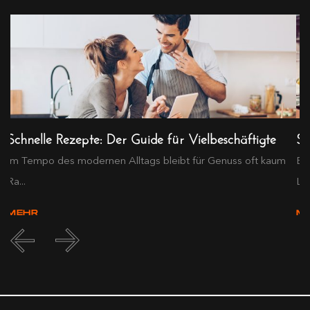
Schnelle Rezepte: Der Guide für Vielbeschäftigte
So
Im Tempo des modernen Alltags bleibt für Genuss oft kaum
Bi
Ra...
Las
MEHR
M