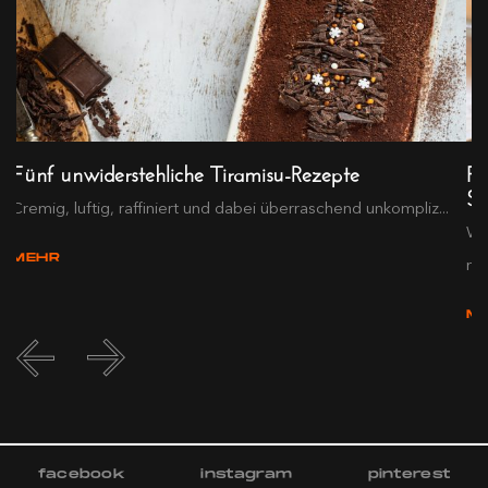
Fünf unwiderstehliche Tiramisu-Rezepte
Fi
S
Cremig, luftig, raffiniert und dabei überraschend unkompliz...
Wi
MEHR
no.
M
facebook
instagram
pinterest