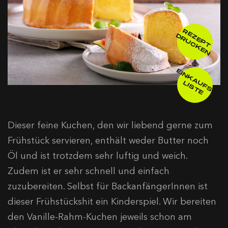
R
E
E
P
T
R
U
C
K
E
Z
D
N
E
IN
K
A
F
S
-
IS
T
U
L
E
Dieser feine Kuchen, den wir liebend gerne zum
Frühstück servieren, enthält weder Butter noch
Öl und ist trotzdem sehr luftig und weich.
Zudem ist er sehr schnell und einfach
zuzubereiten. Selbst für BackanfängerInnen ist
dieser Frühstückshit ein Kinderspiel. Wir bereiten
den Vanille-Rahm-Kuchen jeweils schon am