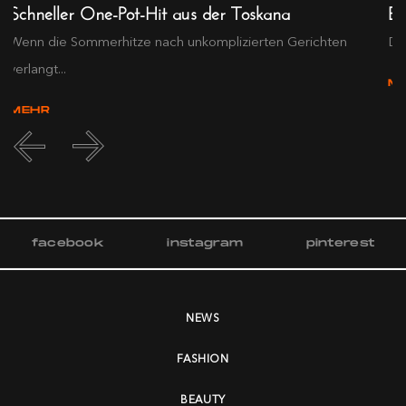
Schneller One-Pot-Hit aus der Toskana
Ex
Wenn die Sommerhitze nach unkomplizierten Gerichten
Die
verlangt...
M
MEHR
facebook
instagram
pinterest
NEWS
FASHION
BEAUTY